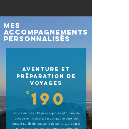
mes
accompagnements
personnalisés
Aventure et
préparation de
voyages
190€
190
€
Inspiré de mes 118 pays explorés et 10 ans de
voyage minimaliste, j’accompagne ceux qui
veulent sortir de leur zone de confort, préparer