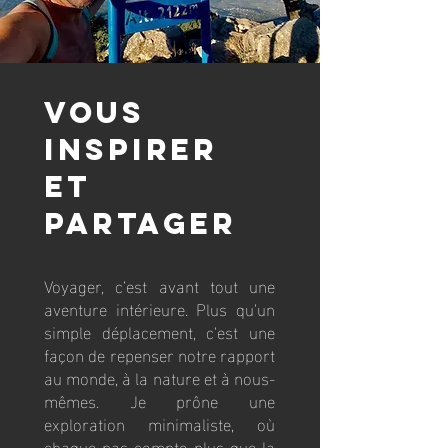
vous
INSPIRER
ET
PARTAGER
Voyager, c’est avant tout une
aventure intérieure. Plus qu’un
simple déplacement, c’est une
façon de repenser notre rapport
au monde, à la nature et à nous-
mêmes. Je prône une
exploration minimaliste, où
chaque pas compte plus que la