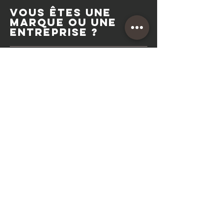
VOUS ÊTES UNE
MARQUE OU UNE
ENTREPRISE ?
Boostez votre
visibilité dès
maintenant !
Avec plus de 60 000 followers cumulés,
plus de 4 millions de vues mensuelles
et plus de 200 000 interactions par
mois, je mets mon audience engagée
au service de votre marque.
Que ce soit pour du placement produit,
du contenu sponsorisé, du test terrain