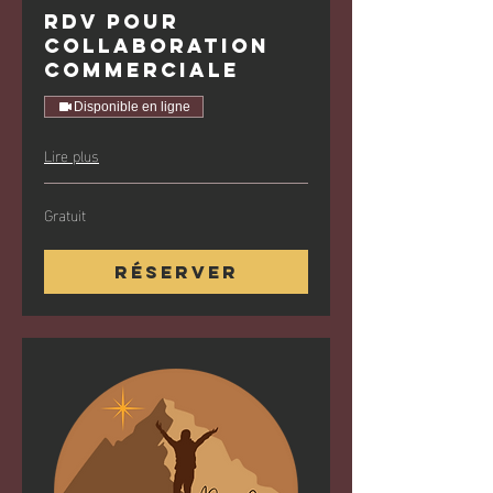
RDV pour
collaboration
commerciale
Disponible en ligne
Lire plus
Gratuit
Gratuit
Réserver