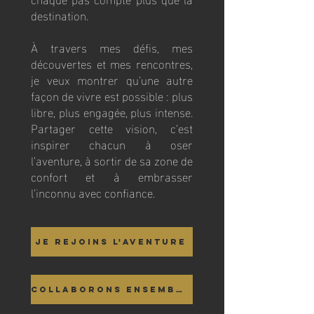
destination.
À travers mes défis, mes
découvertes et mes rencontres,
je veux montrer qu’une autre
façon de vivre est possible : plus
libre, plus engagée, plus intense.
Partager cette vision, c’est
inspirer chacun à oser
l’aventure, à sortir de sa zone de
confort et à embrasser
l’inconnu avec confiance.
JE REJOINS L'AVENTURE
COLLABORONS ENSEMBLE