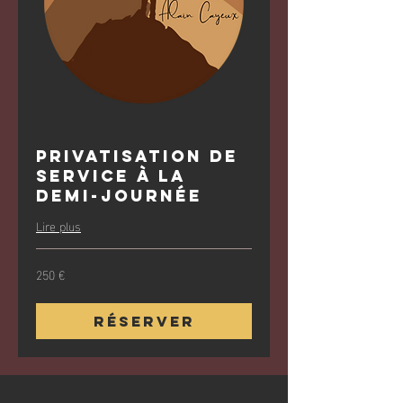
Privatisation de
service à la
demi-journée
Lire plus
250 €
250
euros
Réserver