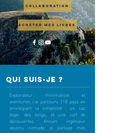
COLLABORATION
ACHETER MES LIVRES
qui suis-je ?
Explorateur minimaliste et
aventurier, j’ai parcouru 118 pays en
privilégiant la simplicité : un sac
léger, des tongs, et une soif de
découvertes. Ancien ingénieur
devenu nomade, je partage mes