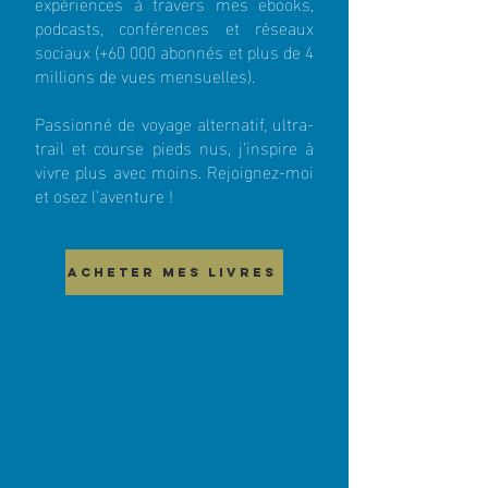
expériences à travers mes ebooks,
podcasts, conférences et réseaux
sociaux (+60 000 abonnés et plus de 4
millions de vues mensuelles).
Passionné de voyage alternatif, ultra-
trail et course pieds nus, j’inspire à
vivre plus avec moins. Rejoignez-moi
et osez l’aventure !
ACHETER MES LIVRES