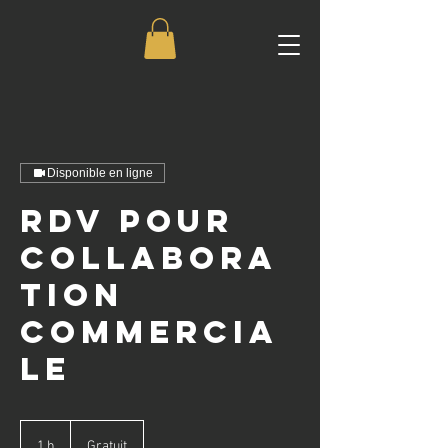
Disponible en ligne
RDV pour
collabora
tion
commercia
le
Gratuit
1 h
1
Gratuit