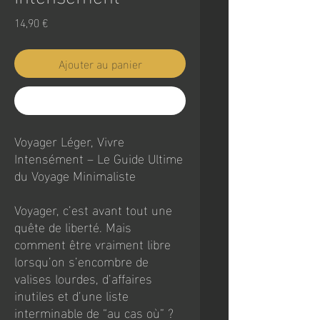
Prix
14,90 €
Ajouter au panier
Commander et payer
Voyager Léger, Vivre
Intensément – Le Guide Ultime
du Voyage Minimaliste
Voyager, c’est avant tout une
quête de liberté. Mais
comment être vraiment libre
lorsqu’on s’encombre de
valises lourdes, d’affaires
inutiles et d’une liste
interminable de “au cas où” ?