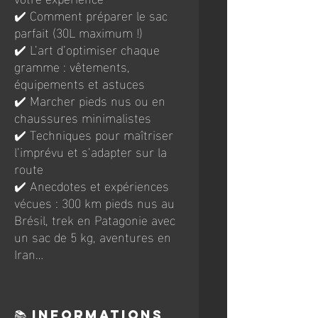
✔️ Comment préparer le sac
parfait (30L maximum !)
✔️ L’art d’optimiser chaque
gramme : vêtements,
équipements et astuces
✔️ Marcher pieds nus ou en
chaussures minimalistes
✔️ Techniques pour maîtriser
l’imprévu et s’adapter sur la
route
✔️ Anecdotes et expériences
vécues : 300 km pieds nus au
Brésil, trek en Patagonie avec
un sac de 5 kg, aventures en
Iran…
📚 Informations