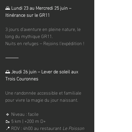
🌄
 Lundi 23 au Mercredi 25 juin – 
Itinérance sur le GR11
3 jours d’aventure en pleine nature, le 
long du mythique GR11.
Nuits en refuges – Rejoins l’expédition !
⸻
🌅
 Jeudi 26 juin – Lever de soleil aux 
Trois Couronnes
Une randonnée accessible et familiale 
pour vivre la magie du jour naissant.
🔹 Niveau : facile
🥾 5 km | +200 m D+
📍 RDV : 4h00 au restaurant 
Le Poisson 