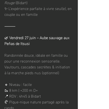
Rouge
 (Bidart)
✨ L’expérience parfaite à vivre seul(e), en 
couple ou en famille
⸻
🌿
 Vendredi 27 juin – Aube sauvage aux 
Peñas de Itsusi
Randonnée douce, idéale en famille ou 
pour une reconnexion sensorielle.
Vautours, cascades secrètes & initiation 
à la marche pieds nus (optionnel)
🔹 Niveau : facile
🥾 8 km | +200 m D+
📍 RDV : 4h45 à Bidart
🥐 Pique-nique nature partagé après la 
rando