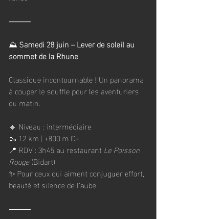
⸻
⛰️
 Samedi 28 juin – Lever de soleil au 
sommet de la Rhune
Classique incontournable ! Un panorama 
à couper le souffle pour les aventuriers 
du matin.
🔹 Niveau : intermédiaire
🥾 12 km | +800 m D+
📍 RDV : 3h45 au restaurant 
Le Poisson 
Rouge
 (Bidart)
✨ Pour ceux qui aiment conjuguer effort, 
beauté et silence de l’aube
⸻