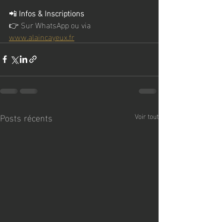
📲 
Infos & Inscriptions
👉 Sur WhatsApp ou via 
www.alaincayeux.fr
Posts récents
Voir tout