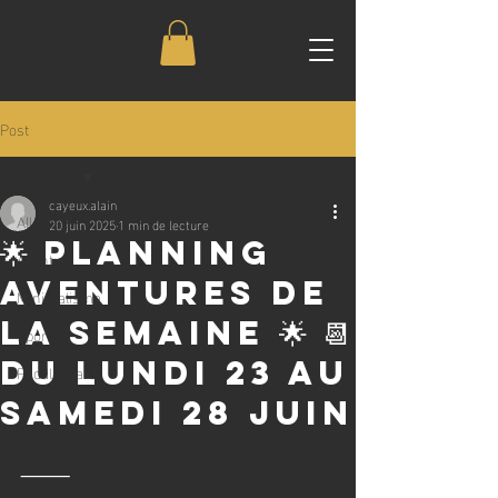
Post
All Posts
cayeux.alain
All Posts
20 juin 2025
1 min de lecture
🌟 Planning
Aventure
Aventures de
Minimalisme
la Semaine 🌟 📆
Sport
Du lundi 23 au
Paddleboard
samedi 28 juin
⸻