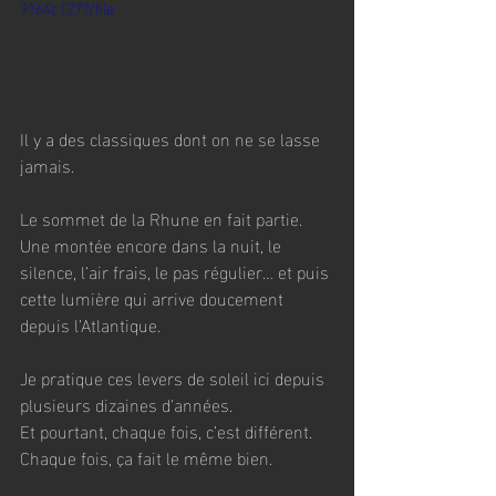
9164c1277/file
Il y a des classiques dont on ne se lasse 
jamais.
Le sommet de la Rhune en fait partie.
Une montée encore dans la nuit, le 
silence, l’air frais, le pas régulier… et puis 
cette lumière qui arrive doucement 
depuis l’Atlantique.
Je pratique ces levers de soleil ici depuis 
plusieurs dizaines d’années.
Et pourtant, chaque fois, c’est différent. 
Chaque fois, ça fait le même bien.