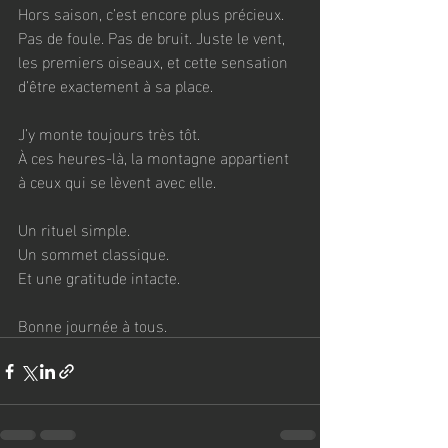
Hors saison, c’est encore plus précieux.
Pas de foule. Pas de bruit. Juste le vent, 
les premiers oiseaux, et cette sensation 
d’être exactement à sa place.
J’y monte toujours très tôt.
À ces heures-là, la montagne appartient 
à ceux qui se lèvent avec elle.
Un rituel simple.
Un sommet classique.
Et une gratitude intacte.
Bonne journée à tous.