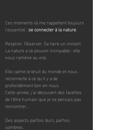
Ces moments-là me rappellent toujours 
l’essentiel : 
se connecter à la nature
.
Respirer. Observer. Se taire un instant.
La nature a ce pouvoir incroyable : elle 
nous ramène au vrai.
Elle calme le bruit du monde et nous 
reconnecte à ce qu’il y a de 
profondément bon en nous.
Cette année, j’ai découvert des facettes 
de l’être humain que je ne pensais pas 
rencontrer…
Des aspects parfois durs, parfois 
sombres.