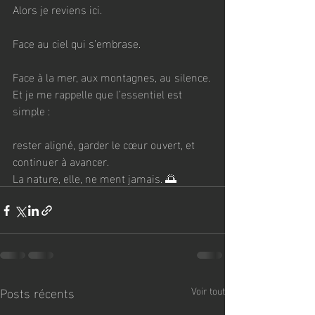
Alors je reviens ici.
Face au ciel qui s’embrase.
Face à la mer, aux montagnes, au silence.
Et je me rappelle que l’essentiel est 
simple :
rester aligné, garder le cœur ouvert, et 
continuer à avancer.
La nature, elle, ne ment jamais. 🌅
Posts récents
Voir tout